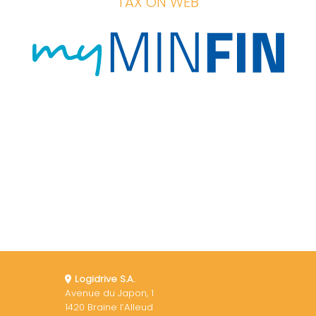
TAX ON WEB
Logidrive S.A.
Avenue du Japon, 1
1420 Braine l’Alleud