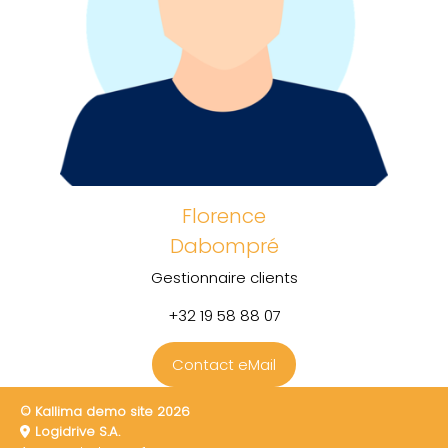
Florence
Dabompré
Gestionnaire clients
+32 19 58 88 07
Contact eMail
© Kallima demo site 2026
Logidrive S.A.